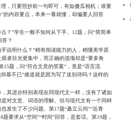
道理，只要照抄前一句即可，有如傻瓜相机；谁要
力”的内容要点，本来一看就懂，却偏要人回答
点？”学生一般不知何从下手。12题，问“简简单
回答？
的手说明什么？”稍有阅读能力的人，稍懂美学原
让观者目光更集中，而正确的选项却是“要多角
15题，问“符合文意的答案”，竟是“语言流
令我仰慕不已”难道就是因为写了送别诗吗？这样的
步，其进步特别表现在同现代文一样，没有了诸如
都是对文意、词语的理解。但与现代文有一个同样
也发生了不少问题。第17题“矗立云间”“近青
8题要求从“空间”“时间”回答，是套话。第19题，
。