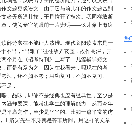
文化底蕴，反映出学生的思辨能力，还可以反映出
道作文题更像语文。由于它与前几年的作文题区别
套文者无所逞其技，于是拉开了档次。我同样敢断
文章，使阅卷官的眼前一片光明——这才像上海这
热
阅读
部分实在不能让人恭维。现代文阅读素来是一
等于不出，“出难了”往往故弄玄虚，故作高深，弄
近两个月在《招考特刊》上写了十几篇辅导短文，
忽，而是有意为之。因为在我看来，照现在的考
样考法，还不如不考；用功复习，不如不复习。
四不足：
咀嚼、品味，即使不是经典也应有经典性，至少是
，内涵却要深，能考出学生的理解能力。然而今年
说是平庸之作，至少是平平的。比如一篇平常的访
问，王洛宾先生本身就是答非所问。用这样的文章