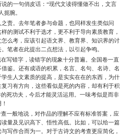
所说的一句俏皮话：“现代文读得懂做不出，文言
人扼腕。
人之责。去年笔者参与命题，也同样发生类似问
这样的测试不利于选才，更不利于导向素质教育，
文怎么考，应该引起语文界、教育界、知识界的讨
去。笔者在此提出二点想法，以引起争鸣。
现在写错字，读错字的现象十分普遍。全国卷一直
不借鉴。还有成语的积累，名言、名句、名诗、名
于学生人文素质的提高，是实实在在的东西，为什
生复习有方向，这些看似是死的内容，却有利于积
样的死功夫，今后才能灵活运用。一味考似是而非
阴！
考查一般地说，对作品的理解不应有标准答案，应
阅读量及见识高下、悟性高低。比如，可以给一篇
读与写作合而为一。对于古诗文的考查更应简化，