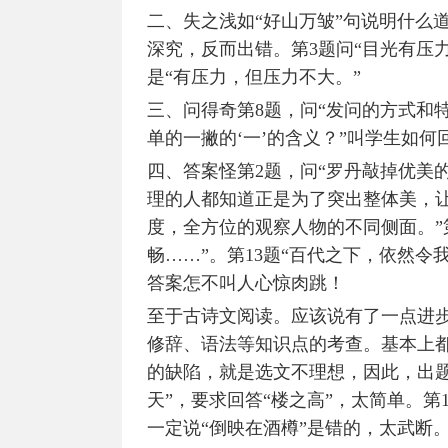
二、失之浅如“好山万皱”句说明什么
深究，反而出错。第3题问“目光有压
是“有压力，但压力不大。”
三、问得奇第8题，问“发问的方式和特
单的一撇的‘一’的含义？”叫学生如何
四、答案怪第2题，问“罗丹敲掉优美
理的人都知道正是为了突出整体美，
度，全方位的观察人物的不同侧面。”第
畅……”。第13题“百代之下，依然
答案怎不叫人心惊肉跳！
至于古诗文阅读。应该说有了一点进
修辞、语法等知识点的考查。基本上
的缺陷，就是选文不理想，因此，出题
天”，要求回答“楼之高”，太简单。第1
一定说“倒映在酒樽”是错的，太武断