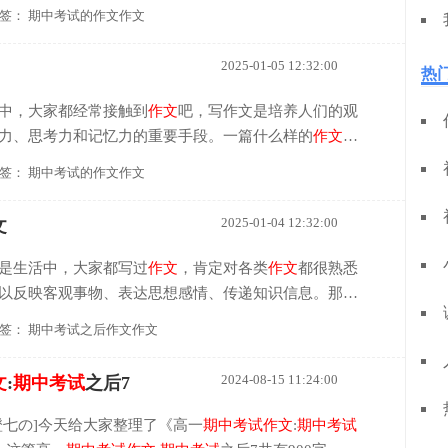
样的
作文
才能称之为优秀
作文
呢？下面是小编整理的
期
签：
期中考试的作文作文
26篇），仅供参考，大家一起来看看吧。
期中
考试
的
作
从
期中
成绩看来，我感悟颇多，其中最重要的就是严师出
2025-01-05 12:32:00
热
的严是一种态度，是一种精神：它不仅是指对学生的严
严谨的...
中，大家都经常接触到
作文
吧，写作文是培养人们的观
力、思考力和记忆力的重要手段。一篇什么样的
作文
才
？下面是小编为大家整理的关于
期中
考试
的
作文
，希望
签：
期中考试的作文作文
中
考试
的
作文
1今天，我一起床，就感觉十分不自然。怪
停地叮嘱，周围的空气好象都凝固在一起——要
期中
考
2025-01-04 12:32:00
文
都不怎么怕
考试
的，不就是复习一下、检查一下每个人
在学校进行一...
是生活中，大家都写过
作文
，肯定对各类
作文
都很熟悉
以反映客观事物、表达思想感情、传递知识信息。那么
该怎么写吗？下面是小编精心整理的
期中
考试
之后作文
签：
期中考试之后作文作文
希望大家能够喜欢。
期中
考试
之后作文1今天，班主任李老
坏消息，下星期要
期中
考试
，我们的“心都碎了”。两天
2024-08-15 11:24:00
文
:
期中
考试
之后7
和我们说了声“拜拜”。我们重新回到充满阳光的校园，
习的...
橙七の]今天给大家整理了《高一
期中
考试
作文
:
期中
考试