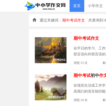
首页
小学作文
通过关键词：
期中考试作文
共查询到
8
期中
考试
作文
在平日的学习、工作
部言语向外部言语的
开展的、具有规范语
浏览 53 次
标
信...
期中
考试
初中
作
在现实生活或工作学
高我们的语言组织能
中
考试
初中
作文
，供
浏览 34 次
标
试
...