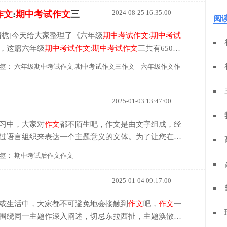
2024-08-25 16:35:00
作文
:
期中
考试
作文
三
阅
晴栀]今天给大家整理了《六年级
期中
考试
作文
:
期中
考试
，这篇六年级
期中
考试
作文
:
期中
考试
作文
三共有650
原创
作文
，这篇六年级
期中
考试
作文
:
期中
考试
作文
三很
签：
六年级期中考试作文:期中考试作文三作文
六年级作文作
。紧张的
期中
考试
...
2025-01-03 13:47:00
习中，大家对
作文
都不陌生吧，作文是由文字组成，经
过语言组织来表达一个主题意义的文体。为了让您在写
，以下是小编帮大家整理的
期中
考试
后
作文
，欢迎大家
签：
期中考试后作文作文
文
1
考试
，就是人在求知的路途中最不可避免的一个过
学习效果，同时也检验了我们学习的态度，就是我们人
2025-01-04 09:17:00
分。在严冷的十一月，我们迎来了学期最重要的
考试
学考场上，有1...
或生活中，大家都不可避免地会接触到
作文
吧，
作文
一
围绕同一主题作深入阐述，切忌东拉西扯，主题涣散甚