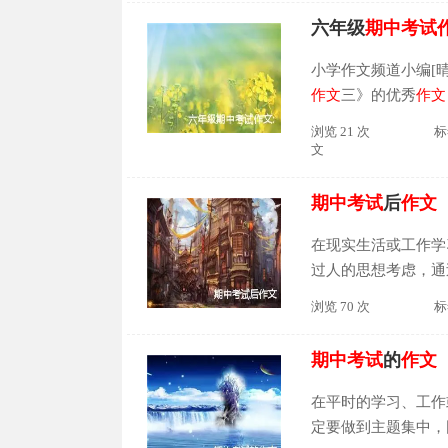
六年级
期中
考试
小学作文频道小编[
作文
三》的优秀
作文
字，是一篇很优秀的
浏览 21 次
标
值得大家参考和学习
文
期中
考试
后
作文
在现实生活或工作学
过人的思想考虑，通
作文时更加简单方便
浏览 70 次
标
分享。
期中
考试
后
作
程，它考验了我们的
期中
考试
的
作文
生中不可或缺的一部
——
期中
考试
。在数
在平时的学习、工作
定要做到主题集中，