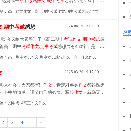
，这篇高一
期中
考试
作文
:
期中
考试
之后7共有900字，是
文
，这篇高一
期中
考试
作文
:
期中
考试
之后7很值得大家
签：
高一作文作文
高一期中考试作文:期中考试之后7作文
考试
结果都是...
2024-08-19 15:02:00
文
:
期中
考试
感想
名
橙歌]今天给大家整理了《高二期中
考试
作文
:
期中
考试
感
篇高二期中
考试
作文
:
期中
考试
感想共有450字，是一篇
这篇高二期中
考试
作文
:
期中
考试
感想很值得大家参考和
签：
高二期中考试作文:期中考试感想作文
高二作文作文
该是每一个学生...
2025-03-20 19:17:00
文
步入社会，大家都写过
作文
，肯定对各类
作文
都很熟悉
泄心中的情感，调节自己的心情。写起
作文
来就毫无头
家整理的
期中
考试
高三
作文
，供大家参考借鉴，希望可
签：
期中考试高三作文作文
rrent)
2
3
4
5
»