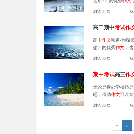
之后7》的优秀
作文
一篇很优秀的原创
作
浏览 54 次
标
参考和学习。每一次
高二期中
考试
作
高中
作文
频道小编[
想》的优秀
作文
，这
很优秀的原创
作文
，
浏览 95 次
标
学习。我想，
考试
应
期中
考试
高三
作
无论是身处学校还是
吧，借助
作文
可以宣
绪？下面是小编为大
浏览 35 次
标
以...
(cu
«
1