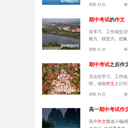
至无主题。一篇什么
浏览 34 次
标
中
考试
的
作文
（通用
文
1通过
期中
考试
，
期中
考试
的
作文
高徒。我明白了教师
格要求，更包含有教师
在学习、工作或生活
察力、联想力、想象
能称之为优秀
作文
呢
浏览 41 次
标
能够帮助到大家。
期
不得呢！爸爸妈妈不
期中
考试
之后作
试
了。不过，我向来
的学习情况吗？不就是
无论在学习、工作或
吧，借助
作文
人们可
你知道一篇好的
作文
浏览 34 次
标
10篇，欢迎阅读，
师给我们宣布了一件
高一
期中
考试
作
轻松的双休日很快就
开始了紧张和复习，复
高中
作文
频道小编[