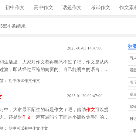
初中作文
高中作文
话题作文
考试作文
作文素
5854 条结果
标
2025-01-03 14:47:00
写
和生活里，大家对作文都再熟悉不过了吧，作文是从内
过渡，即从经过压缩的简要的、自己能明白的语言，向
看
法结构的、能为他人所理解的外部语言形式的转化。相
签：
期中考试作文作文
书
观
2025-01-20 09:47:00
文
状
习中，大家最不陌生的就是作文了吧，借助
作文
可以提
力。还是对
作文
一筹莫展吗？下面是小编收集整理的
期
日
大家参考借鉴，希望可以帮助到有需要的朋友。
期中
考
签：
期中考试初中作文作文
儿