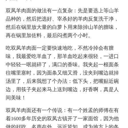
双凤羊肉面的做法有一点复杂：先是要选上等山羊
品种的，然后把选好、宰杀好的羊肉反复洗干净，
然后在锅里放大量的白萝卜用来除掉山羊的膻味，
再在锅里加佐料，最后闷煮两个小时。
吃双凤羊肉面一定要快速地吃，不然冷掉会有膻
味，我最爱吃羊血了，那羊血吃起来很轻，一进口
中轻轻一呡就碎了，满口的香味。我夹起一根面条
往嘴里塞时，因为面条又细又滑，没夹到嘴边就掉
汤里了，后来我想了个办法：低下头，把嘴贴近碗
边，用筷子夹起来马上送到嘴边，好香啊，真是人
间美味！
双凤羊肉面还有一个传说：有一个姓孟的师傅在有
着1600多年历史的双凤古镇开了一家面馆，因为他
做的好吃，名声在外，远近皆知，成为地方上的冬