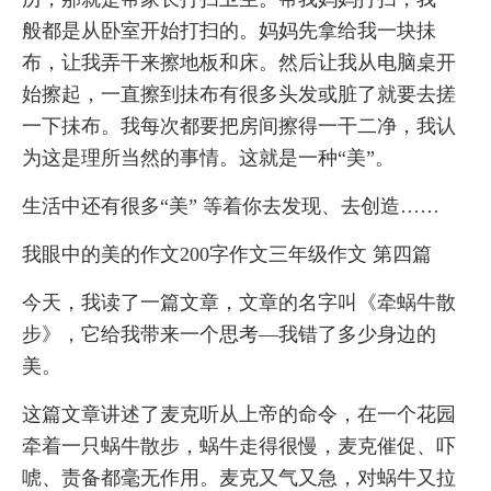
般都是从卧室开始打扫的。妈妈先拿给我一块抺
布，让我弄干来擦地板和床。然后让我从电脑桌开
始擦起，一直擦到抺布有很多头发或脏了就要去搓
一下抺布。我每次都要把房间擦得一干二净，我认
为这是理所当然的事情。这就是一种“美”。
生活中还有很多“美” 等着你去发现、去创造……
我眼中的美的作文200字作文三年级作文 第四篇
今天，我读了一篇文章，文章的名字叫《牵蜗牛散
步》，它给我带来一个思考—我错了多少身边的
美。
这篇文章讲述了麦克听从上帝的命令，在一个花园
牵着一只蜗牛散步，蜗牛走得很慢，麦克催促、吓
唬、责备都毫无作用。麦克又气又急，对蜗牛又拉