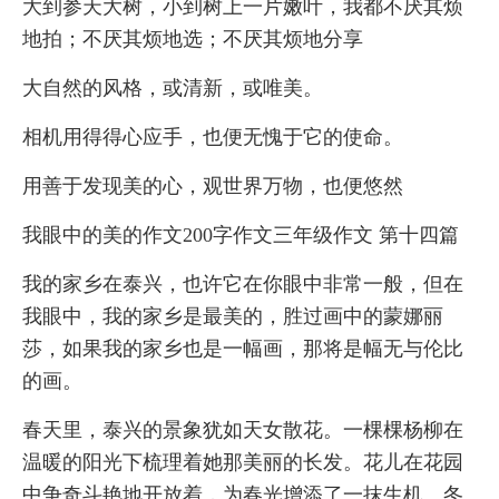
大到参天大树，小到树上一片嫩叶，我都不厌其烦
地拍；不厌其烦地选；不厌其烦地分享
大自然的风格，或清新，或唯美。
相机用得得心应手，也便无愧于它的使命。
用善于发现美的心，观世界万物，也便悠然
我眼中的美的作文200字作文三年级作文 第十四篇
我的家乡在泰兴，也许它在你眼中非常一般，但在
我眼中，我的家乡是最美的，胜过画中的蒙娜丽
莎，如果我的家乡也是一幅画，那将是幅无与伦比
的画。
春天里，泰兴的景象犹如天女散花。一棵棵杨柳在
温暖的阳光下梳理着她那美丽的长发。花儿在花园
中争奇斗艳地开放着，为春光增添了一抹生机。冬