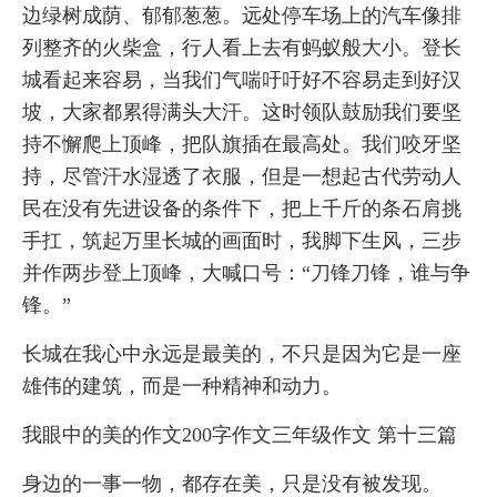
边绿树成荫、郁郁葱葱。远处停车场上的汽车像排
列整齐的火柴盒，行人看上去有蚂蚁般大小。登长
城看起来容易，当我们气喘吁吁好不容易走到好汉
坡，大家都累得满头大汗。这时领队鼓励我们要坚
持不懈爬上顶峰，把队旗插在最高处。我们咬牙坚
持，尽管汗水湿透了衣服，但是一想起古代劳动人
民在没有先进设备的条件下，把上千斤的条石肩挑
手扛，筑起万里长城的画面时，我脚下生风，三步
并作两步登上顶峰，大喊口号：“刀锋刀锋，谁与争
锋。”
长城在我心中永远是最美的，不只是因为它是一座
雄伟的建筑，而是一种精神和动力。
我眼中的美的作文200字作文三年级作文 第十三篇
身边的一事一物，都存在美，只是没有被发现。