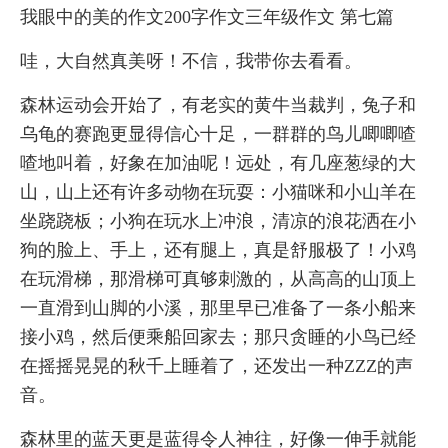
我眼中的美的作文200字作文三年级作文 第七篇
哇，大自然真美呀！不信，我带你去看看。
森林运动会开始了，有老实的黄牛当裁判，兔子和
乌龟的赛跑更显得信心十足，一群群的鸟儿唧唧喳
喳地叫着，好象在加油呢！远处，有几座葱绿的大
山，山上还有许多动物在玩耍：小猫咪和小山羊在
坐跷跷板；小狗在玩水上冲浪，清凉的浪花洒在小
狗的脸上、手上，还有腿上，真是舒服极了！小鸡
在玩滑梯，那滑梯可真够刺激的，从高高的山顶上
一直滑到山脚的小溪，那里早已准备了一条小船来
接小鸡，然后便乘船回家去；那只贪睡的小鸟已经
在摇摇晃晃的秋千上睡着了，还发出一种ZZZ的声
音。
森林里的蓝天更是蓝得令人神往，好像一伸手就能