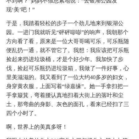
不到啊？”妈妈不假思索地说：“去银湖公园发
现‘美’吧！”
于是，我踏着轻松的步子一个劲儿地来到银湖公
园。一进门我就听见“砰砰嘭嘭”的响声，我朝那个
方向看了看，原来是一位大哥哥喝可乐，可乐瓶随
便乱扔一通，就不管它了。我想：我应该把可乐瓶
捡起来扔进垃圾桶，才是个好少年。我加快了步
伐，捡起可乐瓶扔进垃圾箱，我做了一件好事，心
里美滋滋的。我又看到了一位大约40多岁的妇女，
身穿黄衣服，上面写着“绿嘉缘”。她一手拿扫把一
手拿簸箕，弯着腰认真地扫着大街上的落叶和尘
土，那弯曲的身影、灰色的面孔，看来已经扫了三
四个小时了。
啊，世界上的美真多呀！