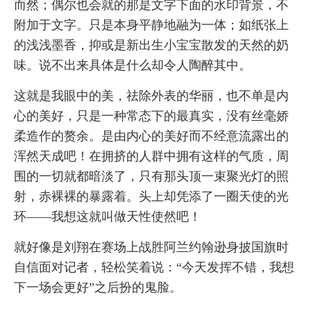
而然；偶尔也会就的那是文字下面的水印背景，不
附加于文字。只是本身平静地融为一体；如纸张上
的浅浅墨香，抑或是新出生小宝宝散发的天然的奶
味。说不出来具体是什么却令人陶醉其中。
这就是我眼中的美，祛除外表的华丽，也不单是内
心的美好，只是一种常态下的最真实，没有丝毫娇
柔造作的赘余。是由内心的美好而不经意流露出的
浑然天成吧！在拥挤的人群中拥有这样的气质，周
围的一切就都暗淡了，只有那头顶一束聚光灯的照
射，赤裸裸的暴露着。头上却凭添了一圈天使的光
环——我想这就叫做天性使然吧！
就好像是刘翔在赛场上战胜阿兰约翰逊身披国旗时
自信面对记者，轻松笑着说：“今天发挥不错，我想
下一场会更好”之后扮的鬼脸。