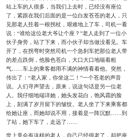
站上车的人很多，当我们上去时，已经没有座位
了，紧跟在我们后面的是一位白发苍苍的老人，只
见那老人拄着一根拐杖，艰难地上了车，司机一看
说：“谁给这位老大爷让个座？”老人走到了一位小
伙子身旁，站了下来，而小伙子却当做没看见。车
开了，在拐弯时突然司机一个急刹车把那位老人带
的差点跌倒，他脸色苍白，大口大口地喘着粗
气……车上的乘客都用不满的神情看着他。突然，
传出了：“老人家，你坐这二！”一个苍老的声音
说。人们寻声望去，原来，说这句话是另一位老
人。我仔细地端详她，她头发花白，饱风霜的脸
上，刻满了岁月留下的皱纹。老人坐了下来乘客都
给她让座，而她却说不用，接着是一阵沉默……到
了站，她下车了，走远了……
世上竟会有这样的老人，自己已经很老了，却把座