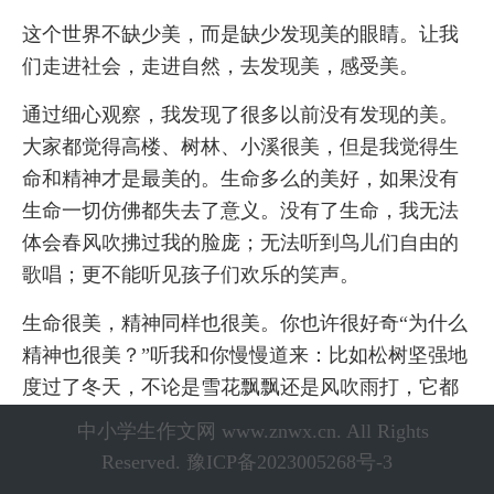
这个世界不缺少美，而是缺少发现美的眼睛。让我
们走进社会，走进自然，去发现美，感受美。
通过细心观察，我发现了很多以前没有发现的美。
大家都觉得高楼、树林、小溪很美，但是我觉得生
命和精神才是最美的。生命多么的美好，如果没有
生命一切仿佛都失去了意义。没有了生命，我无法
体会春风吹拂过我的脸庞；无法听到鸟儿们自由的
歌唱；更不能听见孩子们欢乐的笑声。
生命很美，精神同样也很美。你也许很好奇“为什么
精神也很美？”听我和你慢慢道来：比如松树坚强地
度过了冬天，不论是雪花飘飘还是风吹雨打，它都
坚持站立在土壤中。这股精神值得我们学习。如果
中小学生作文网 www.znwx.cn. All Rights
没有精神，整个世界都是乱糟糟的，一片凌乱的世
Reserved.
豫ICP备2023005268号-3
界怎么称得上美好呢？