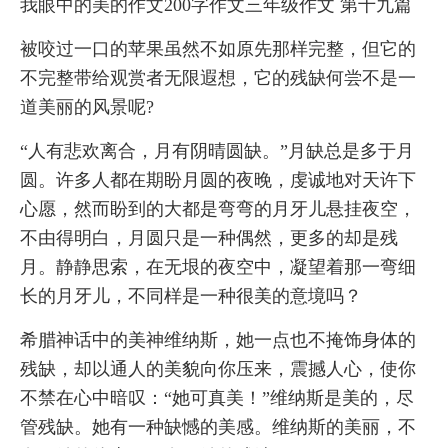
我眼中的美的作文200字作文三年级作文 第十九篇
被咬过一口的苹果虽然不如原先那样完整，但它的
不完整带给观赏者无限遐想，它的残缺何尝不是一
道美丽的风景呢?
“人有悲欢离合，月有阴晴圆缺。”月缺总是多于月
圆。许多人都在期盼月圆的夜晚，虔诚地对天许下
心愿，然而盼到的大都是弯弯的月牙儿悬挂夜空，
不由得明白，月圆只是一种偶然，更多的却是残
月。静静思索，在无垠的夜空中，凝望着那一弯细
长的月牙儿，不同样是一种很美的意境吗？
希腊神话中的美神维纳斯，她一点也不掩饰身体的
残缺，却以通人的美貌向你压来，震撼人心，使你
不禁在心中暗叹：“她可真美！”维纳斯是美的，尽
管残缺。她有一种缺憾的美感。维纳斯的美丽，不