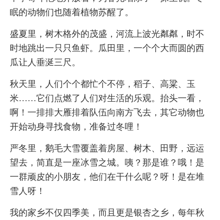
眠的动物们也随着植物苏醒了。
盛夏里，树木格外的茂盛，河流上波光粼粼，时不
时地跳出一只只鱼虾。瓜田里，一个个大而圆的西
瓜让人垂涎三尺。
秋天里，人们个个都忙个不停，稻子、高粱、玉
米……它们点燃了人们对生活的乐观。抬头一看，
啊！一排排大雁排着队伍向南方飞去，其它动物也
开始动身寻找食物，准备过冬哩！
严冬里，鹅毛大雪覆盖着房屋、树木、田野，远运
望去，简直是一座冰雪之城。咦？那是谁？哦！是
一群顽皮的小朋友，他们在干什么呢？呀！是在堆
雪人呀！
我的家乡不仅四季美，而且更是银杏之乡，每年秋