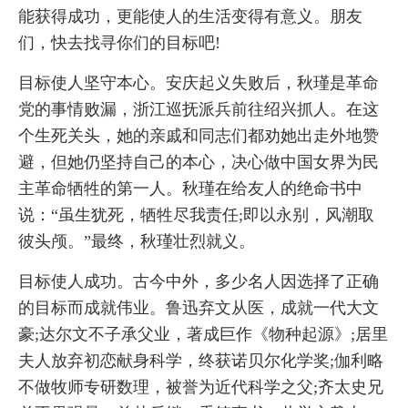
能获得成功，更能使人的生活变得有意义。朋友
们，快去找寻你们的目标吧!
目标使人坚守本心。安庆起义失败后，秋瑾是革命
党的事情败漏，浙江巡抚派兵前往绍兴抓人。在这
个生死关头，她的亲戚和同志们都劝她出走外地赞
避，但她仍坚持自己的本心，决心做中国女界为民
主革命牺牲的第一人。秋瑾在给友人的绝命书中
说：“虽生犹死，牺牲尽我责任;即以永别，风潮取
彼头颅。”最终，秋瑾壮烈就义。
目标使人成功。古今中外，多少名人因选择了正确
的目标而成就伟业。鲁迅弃文从医，成就一代大文
豪;达尔文不子承父业，著成巨作《物种起源》;居里
夫人放弃初恋献身科学，终获诺贝尔化学奖;伽利略
不做牧师专研数理，被誉为近代科学之父;齐太史兄