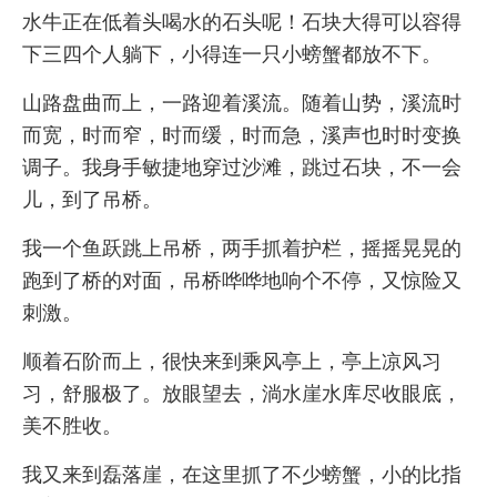
水牛正在低着头喝水的石头呢！石块大得可以容得
下三四个人躺下，小得连一只小螃蟹都放不下。
山路盘曲而上，一路迎着溪流。随着山势，溪流时
而宽，时而窄，时而缓，时而急，溪声也时时变换
调子。我身手敏捷地穿过沙滩，跳过石块，不一会
儿，到了吊桥。
我一个鱼跃跳上吊桥，两手抓着护栏，摇摇晃晃的
跑到了桥的对面，吊桥哗哗地响个不停，又惊险又
刺激。
顺着石阶而上，很快来到乘风亭上，亭上凉风习
习，舒服极了。放眼望去，淌水崖水库尽收眼底，
美不胜收。
我又来到磊落崖，在这里抓了不少螃蟹，小的比指