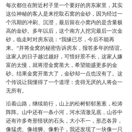
每次都住在附近村子里一个要好的房东家里，其实
这位神秘的客人是来挖取石窝的金砂，因为经过一
个汛期的冲刷、沉澄，最后留在小窝内的是含量极
高的金砂。多年以后，这个南方人挖完最后一次金
砂，临走时对房东说：“我缘已尽，今后不能再
来。”并将金窝的秘密告诉房东，报答多年的情谊。
这家人的日子越过越好，可惜好景不长，这家人嫌
富的太慢，就将澄金窝凿大，希望能盛更多的金
砂。结果金窝开凿大了，金砂却一点也没有了。这
个传说让我懂得了一个道理：贪得无厌的人将会一
无所有。
沿着山路，继续前行，山上的松树郁郁葱葱，松涛
阵阵。山中还有一条小河，河水清澈见底，山谷中
还有许多奇形怪状的石头，大小不一，形态各异，
像猛虎、像雄狮、像豹子，我还发现了一块像一只