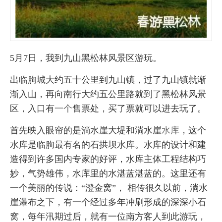
5月7日，我到九山黑松林风景区游玩。
出临朐城大约五十公里到九山镇，过了九山镇就渐
渐入山，再向南行大约五公里路就到了黑松林风景
区，入口有
一个
售票处，买了票就可以进去玩了。
首先映入眼帘的是淌水崖大堤和淌水崖
水库
，这个
水库是临朐最有名的石拱坝水库。水库的设计和建
造得到许多国内专家的好评，水库主体工程结构巧
妙，气势雄伟，水库里的水湛蓝湛蓝的。这里还有
一个美丽的传说：“澄金窝”， 相传很久以前，淌水
崖瀑布之下，有一个经过多年冲刷形成的深深小石
窝，每年汛期过后，就有一位南方客人到此游玩，