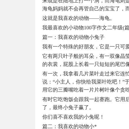
来或是在陆地上打一个洞，而海龟则
海龟妈妈就不会再管自己的宝宝了，
这就是我喜欢的动物——海龟。
我最喜欢的小动物100字作文二年级(篇
篇一：我喜欢的动物小兔子
我有一个特殊的好朋友，它是一只可
它有两只叶子般的耳朵，有一双像晶
的衣裳，屁股上长着一只短短的尾巴
有一次，我拿着几片菜叶走过来它连
说：“小主人，你快给我菜叶吃吧！”
用它的三瓣嘴吃着一片片树叶像个贪
有时它吃饱饭会跟我一起赛跑。它用
了，最终小兔子赢了。
你们喜不喜欢我的小兔呢！
篇二：我喜欢的动物小*