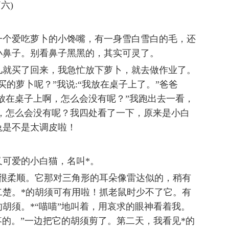
六)
一个爱吃萝卜的小馋嘴，有一身雪白雪白的毛，还
小鼻子。别看鼻子黑黑的，其实可灵了。
儿就买了回来，我急忙放下萝卜，就去做作业了。
的萝卜呢？”我说:“我放在桌子上了。”爸爸
明放在桌子上啊，怎么会没有呢？”我跑出去一看，
，怎么会没有呢？我四处看了一下，原来是小白
兔是不是太调皮啦！
！
可爱的小白猫，名叫*。
，很柔顺。它那对三角形的耳朵像雷达似的，稍有
二楚。*的胡须可有用啦！抓老鼠时少不了它。有
的胡须。*“喵喵”地叫着，用哀求的眼神看着我。
疼的。”一边把它的胡须剪了。第二天，我看见*的