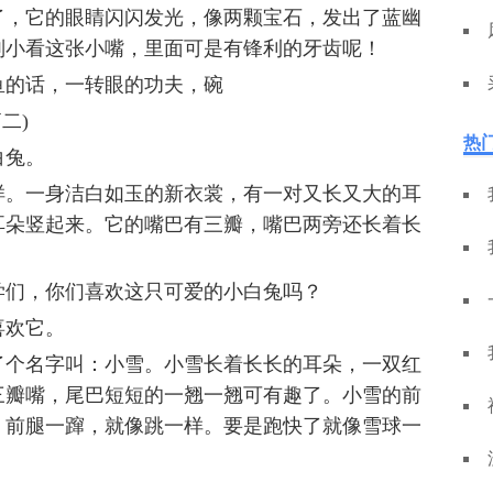
了，它的眼睛闪闪发光，像两颗宝石，发出了蓝幽
别小看这张小嘴，里面可是有锋利的牙齿呢！
鱼的话，一转眼的功夫，碗
二)
热
白兔。
样。一身洁白如玉的新衣裳，有一对又长又大的耳
耳朵竖起来。它的嘴巴有三瓣，嘴巴两旁还长着长
学们，你们喜欢这只可爱的小白兔吗？
喜欢它。
了个名字叫：小雪。小雪长着长长的耳朵，一双红
三瓣嘴，尾巴短短的一翘一翘可有趣了。小雪的前
，前腿一蹿，就像跳一样。要是跑快了就像雪球一