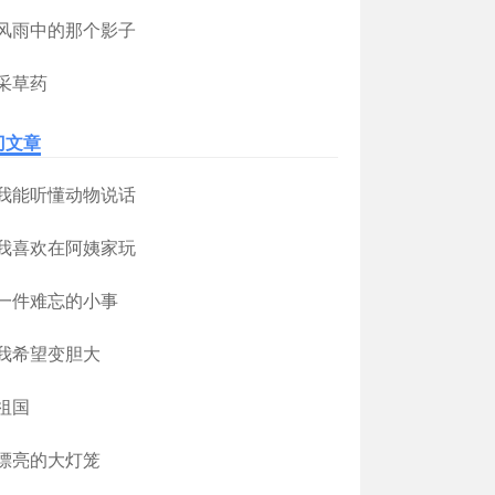
风雨中的那个影子
采草药
门文章
我能听懂动物说话
我喜欢在阿姨家玩
一件难忘的小事
我希望变胆大
祖国
漂亮的大灯笼