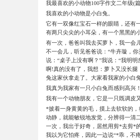
我最喜欢的小动物100字作文二年级(篇
我喜欢的小动物是小白兔。
它有一双像红宝石一样的眼睛，还有
有两只尖尖的小耳朵，有一个黑黑的
有一次，爸爸叫我去买萝卜，我一会
不一会儿，听见爸爸说：“牛卉璇，你买
说：“桌子上没有啊？”我说：“我明
啊!真的没有了，我想：萝卜又没长腿
兔这家伙拿走了。大家看我家的小白
我真为我家有一只小白兔而感到高兴
我有一个动物朋友，它是一只既调皮又
*披着一身黄黄的毛，摸上去软软的
动静，就能敏锐地发觉，分辨得一清
一次，我出于好奇，居然用剪*去剪*
我以为它怕疼，因此一边说“*乖，不