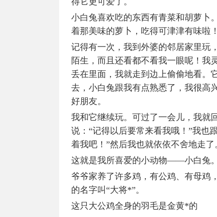
得它更可爱了。
小白兔喜欢吃的东西有青菜和胡萝卜。
着那美味的萝卜，吃得可津津有味啦
记得有一次，我到外婆的邻居家里玩
陌生，而且还看都不看我一眼呢！我
丢在里面，我就走到边上偷偷地看。
去，小白兔跟我有点熟悉了，我很高
好朋友。
我和它继续玩。可过了一会儿，我就
说：“记得以后要常来看我哦！”我也
着我吧！”然后我也就依依不舍地走了
这就是我所喜爱的小动物——小白兔
爷爷家养了许多鸡，有公鸡、有母鸡
的名字叫“大将*”。
这只大公鸡全身的羽毛是金黄*的