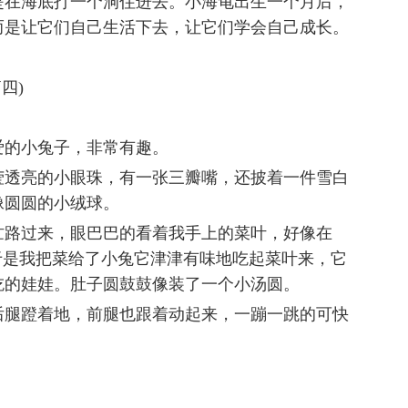
是在海底打一个洞住进去。小海龟出生一个月后，
而是让它们自己生活下去，让它们学会自己成长。
四)
爱的小兔子，非常有趣。
莹透亮的小眼珠，有一张三瓣嘴，还披着一件雪白
像圆圆的小绒球。
忙路过来，眼巴巴的看着我手上的菜叶，好像在
于是我把菜给了小兔它津津有味地吃起菜叶来，它
吃的娃娃。肚子圆鼓鼓像装了一个小汤圆。
后腿蹬着地，前腿也跟着动起来，一蹦一跳的可快