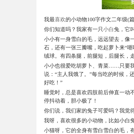
我最
喜欢
的小动物100字作文二年级(篇
你们知道吗？我家有一只
小白
兔，它
小小有一身雪白的毛，远远望去，像
石，还有一张三瓣嘴，吃起萝卜来“咂
绒球。有四条腿，前腿短，后腿长，
小小也很爱吃胡萝卜、青菜……只要
说：“主人我饿了。”每当吃的时候，
好吃！”
睡觉时，总是喜欢四肢前后伸直一动
停抖动着，胆小极了！
你们说，我们家的兔子可爱吗？我觉
我呀，喜欢很多的小动物，比如小白
小猫呀，它的全身有雪白雪白的毛，