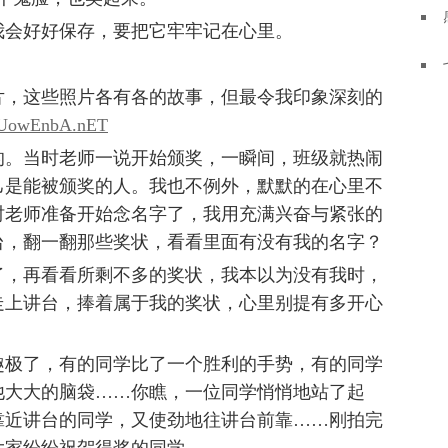
我会好好保存，要把它牢牢记在心里。
片，这些照片各有各的故事，但最令我印象深刻的
owEnbA.nET
的。当时老师一说开始颁奖，一瞬间，班级就热闹
己是能被颁奖的人。我也不例外，默默的在心里不
时老师准备开始念名字了，我用充满兴奋与紧张的
台，翻一翻那些奖状，看看里面有没有我的名字？
了，再看看所剩不多的奖状，我本以为没有我时，
走上讲台，捧着属于我的奖状，心里别提有多开心
趣极了，有的同学比了一个胜利的手势，有的同学
他大大的脑袋……你瞧，一位同学悄悄地站了起
靠近讲台的同学，又使劲地往讲台前靠……刚拍完