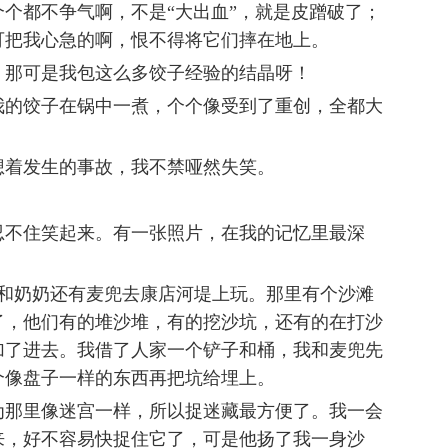
个都不争气啊，不是“大出血”，就是皮蹭破了；
可把我心急的啊，恨不得将它们摔在地上。
，那可是我包这么多饺子经验的结晶呀！
我的饺子在锅中一煮，个个像受到了重创，全都大
想着发生的事故，我不禁哑然失笑。
忍不住笑起来。有一张照片，在我的记忆里最深
我和奶奶还有麦兜去康店河堤上玩。那里有个沙滩
了，他们有的堆沙堆，有的挖沙坑，还有的在打沙
加了进去。我借了人家一个铲子和桶，我和麦兜先
个像盘子一样的东西再把坑给埋上。
为那里像迷宫一样，所以捉迷藏最方便了。我一会
来，好不容易快捉住它了，可是他扬了我一身沙