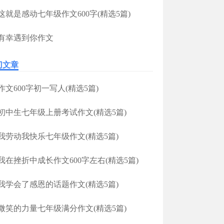
这就是感动七年级作文600字(精选5篇)
有幸遇到你作文
门文章
作文600字初一写人(精选5篇)
初中生七年级上册考试作文(精选5篇)
我劳动我快乐七年级作文(精选5篇)
我在挫折中成长作文600字左右(精选5篇)
我学会了感恩的话题作文(精选5篇)
微笑的力量七年级满分作文(精选5篇)